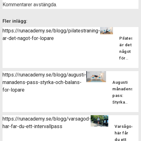
Kommentarer avstängda.
Fler inlägg:
https://runacademy.se/blogg/pilatestraning-
ar-det-nagot-for-lopare
Pilatesträ
är det
något
för
löpare?
Pilatesträ
https://runacademy.se/blogg/augusti-
är en
manadens-pass-styrka-och-balans-
Augusti
träningsf
månadens
for-lopare
som
pass:
fokuserar
Styrka
på att
och
stärka
balans
kroppens
https://runacademy.se/blogg/varsagod-
för
core-
har-far-du-ett-intervallpass
Varsågod,
Är
löpare
muskulatur
här får
du redo
förbättra
du ett