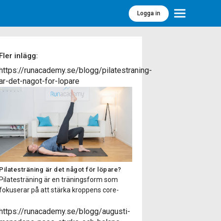
Logga in
Meny
Fler inlägg:
https://runacademy.se/blogg/pilatestraning-
ar-det-nagot-for-lopare
Pilatesträning är det något för löpare?
Pilatesträning är en träningsform som
fokuserar på att stärka kroppens core-
muskulatur, förbättra flexibiliteten,
balansen och hållningen samt öka
https://runacademy.se/blogg/augusti-
kroppsmedvetenheten. Pilatesträning har