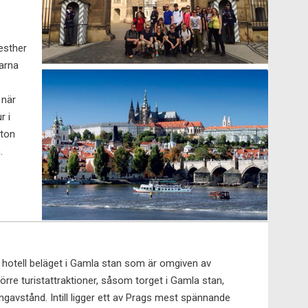
esther
arna
 när
r i
fton
.
t hotell beläget i Gamla stan som är omgiven av
törre turistattraktioner, såsom torget i Gamla stan,
gavstånd. Intill ligger ett av Prags mest spännande