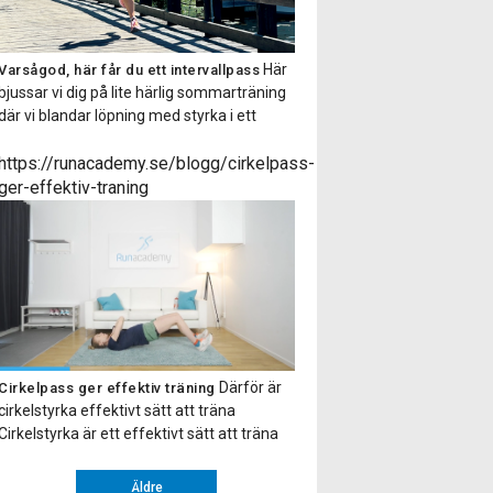
Här
Varsågod, här får du ett intervallpass
bjussar vi dig på lite härlig sommarträning
där vi blandar löpning med styrka i ett
fartfyllt träningspass! Det är bara att sätta
i ett par hörlurar så får du alla instruktioner
https://runacademy.se/blogg/cirkelpass-
via en smidig ljudfil. Hoppas du tar tillfället i
ger-effektiv-traning
akt och testar på ett intervallpass med oss.
Gillade […]
Därför är
Cirkelpass ger effektiv träning
cirkelstyrka effektivt sätt att träna
Cirkelstyrka är ett effektivt sätt att träna
hela kroppen. Upplägget går ut på att du
gör ett antal övningar efter varandra eller
Äldre