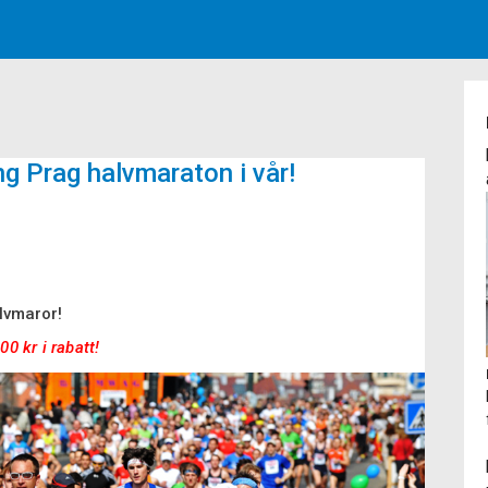
g Prag halvmaraton i vår!
lvmaror!
0 kr i rabatt!