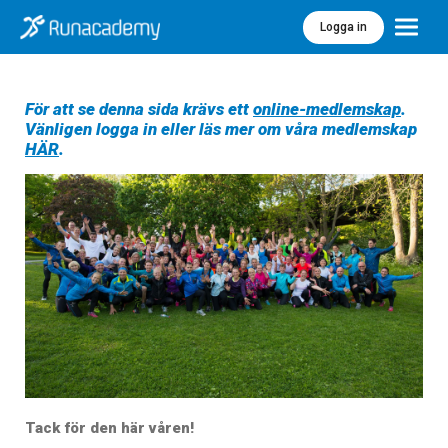
Logga in
Meny
För att se denna sida krävs ett
online-medlemskap
.
Vänligen logga in eller läs mer om våra medlemskap
HÄR
.
Tack för den här våren!