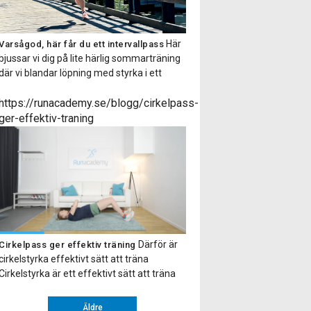
Här
Varsågod, här får du ett intervallpass
bjussar vi dig på lite härlig sommarträning
där vi blandar löpning med styrka i ett
fartfyllt träningspass! Det är bara att sätta
i ett par hörlurar så får du alla instruktioner
https://runacademy.se/blogg/cirkelpass-
via en smidig ljudfil. Hoppas du tar tillfället i
ger-effektiv-traning
akt och testar på ett intervallpass med oss.
Gillade […]
Därför är
Cirkelpass ger effektiv träning
cirkelstyrka effektivt sätt att träna
Cirkelstyrka är ett effektivt sätt att träna
hela kroppen. Upplägget går ut på att du
gör ett antal övningar efter varandra eller
Äldre