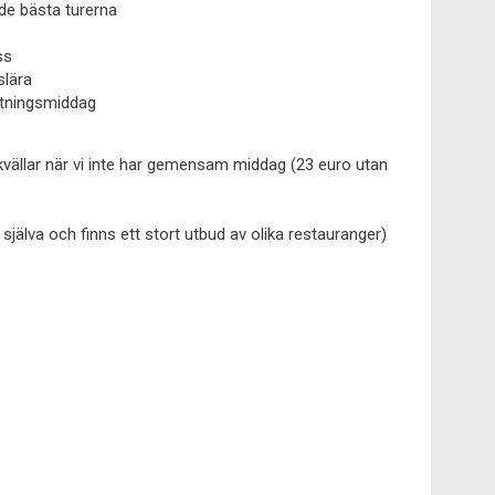
de bästa turerna
ss
slära
utningsmiddag
kvällar när vi inte har gemensam middag (23 euro utan
 själva och finns ett stort utbud av olika restauranger)