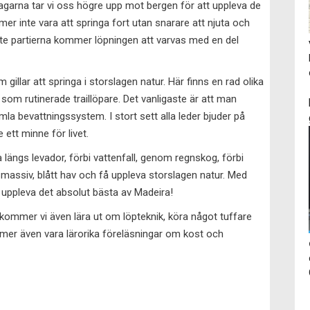
dagarna tar vi oss högre upp mot bergen för att uppleva de
r inte vara att springa fort utan snarare att njuta och
ste partierna kommer löpningen att varvas med en del
 gillar att springa i storslagen natur. Här finns en rad olika
som rutinerade traillöpare. Det vanligaste är att man
a bevattningssystem. I stort sett alla leder bjuder på
ett minne för livet.
längs levador, förbi vattenfall, genom regnskog, förbi
smassiv, blått hav och få uppleva storslagen natur. Med
å uppleva det absolut bästa av Madeira!
kommer vi även lära ut om löpteknik, köra något tuffare
mmer även vara lärorika föreläsningar om kost och