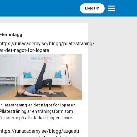
Logga in
Meny
Fler inlägg:
https://runacademy.se/blogg/pilatestraning-
ar-det-nagot-for-lopare
Pilatesträning är det något för löpare?
Pilatesträning är en träningsform som
fokuserar på att stärka kroppens core-
muskulatur, förbättra flexibiliteten,
balansen och hållningen samt öka
https://runacademy.se/blogg/augusti-
kroppsmedvetenheten. Pilatesträning har