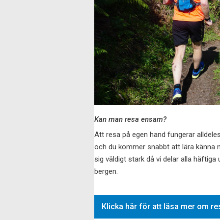
Kan man resa ensam?
Att resa på egen hand fungerar alldeles
och du kommer snabbt att lära känna n
sig väldigt stark då vi delar alla häfti
bergen.
Klicka här för att läsa mer om r