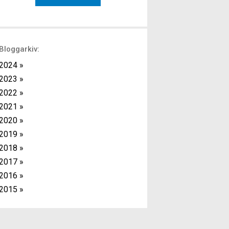
med kort vila mellan varje övning. Fördelen
med detta upplägg är att det ger effektiv
träning då du kan kombinera
överkroppsövningar […]
Bloggarkiv:
2024 »
2023 »
2022 »
2021 »
2020 »
2019 »
2018 »
2017 »
2016 »
2015 »