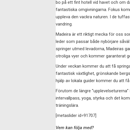
bo på ett fint hotell vid havet och om 
fantastiska omgivningarna. Fokus komme
uppleva den vackra naturen. I de tuffa
vandring.
Madeira är ett riktigt mecka för oss som
leder som passar både nybörjare såväl 
springer utmed levadorna, Madeiras gaml
otroliga vyer och kommer garanterat ge 
Under veckan kommer du att få springa 
fantastisk växtlighet, grönskande berg
hjälp av lokala guider kommer du att f
Förutom de längre ”upplevelseturerna” 
intervallpass, yoga, styrka och det ko
träningslära.
[metaslider id=91707]
Vem kan följa med?