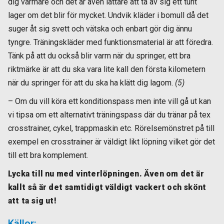
dig varmare och det är även lättare att ta av sig ett tunt
lager om det blir för mycket. Undvik kläder i bomull då det
suger åt sig svett och vätska och enbart gör dig ännu
tyngre. Träningskläder med funktionsmaterial är att föredra.
Tänk på att du också blir varm när du springer, ett bra
riktmärke är att du ska vara lite kall den första kilometern
när du springer för att du ska ha klätt dig lagom.
(5)
– Om du vill köra ett konditionspass men inte vill gå ut kan
vi tipsa om ett alternativt träningspass där du tränar på tex
crosstrainer, cykel, trappmaskin etc. Rörelsemönstret på till
exempel en crosstrainer är väldigt likt löpning vilket gör det
till ett bra komplement.
Lycka till nu med vinterlöpningen. Även om det är
kallt så är det samtidigt väldigt vackert och skönt
att ta sig ut!
Källor: