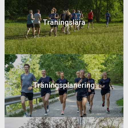
Träningslära
Vad händer egentligen i kroppen när
man tränar och vad är det som påverkar
att man blir bättre? På den här sidan får
du lära dig allt om hur kroppen påverkas
av träning.
Träningsplanering
På den här sidan får du lära dig hur du
kan optimera din träning och hur man
lägger upp sin träning i olika
träningsperioder.