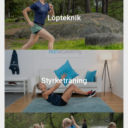
Löpteknik
På den här sidan ger vi dig tips på hur
du kan förbättra din löpteknik samt lära
dig mer om olika löpteknikövningar.
Styrketräning
Här hittar du olika artiklar som förklarar
syftet med styrketräningen samt vilka
övningar som är bäst att köra för just
löpare.