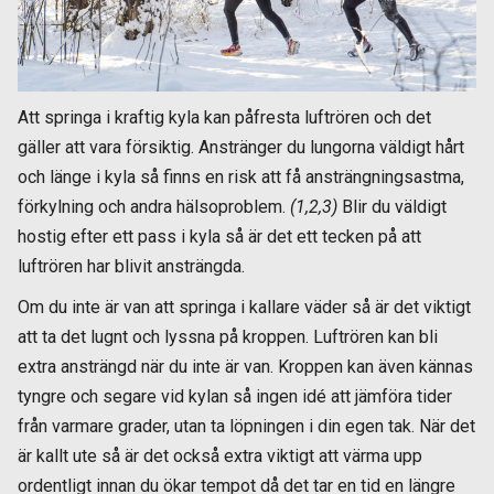
Att springa i kraftig kyla kan påfresta luftrören och det
gäller att vara försiktig. Anstränger du lungorna väldigt hårt
och länge i kyla så finns en risk att få ansträngningsastma,
förkylning och andra hälsoproblem.
(1,2,3)
Blir du väldigt
hostig efter ett pass i kyla så är det ett tecken på att
luftrören har blivit ansträngda.
Om du inte är van att springa i kallare väder så är det viktigt
att ta det lugnt och lyssna på kroppen. Luftrören kan bli
extra ansträngd när du inte är van. Kroppen kan även kännas
tyngre och segare vid kylan så ingen idé att jämföra tider
från varmare grader, utan ta löpningen i din egen tak. När det
är kallt ute så är det också extra viktigt att värma upp
ordentligt innan du ökar tempot då det tar en tid en längre