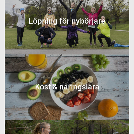
Löpning för nybörjare
Är du nybörjare eller har du haft ett
längre uppehåll och vill komma igång?
Här ger vi dig tipsen till hur du ska
starta!
Kost & näringslära
Kosten har stor betydelse för din
prestation och hälsa. På denna sida ger
vi tips på hur du får en sund och
hälsosam kosthållning.