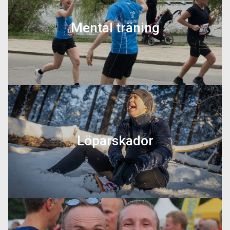
Mental träning
På den här sidan hittar du en massa tips
och verktyg på hur du ska stärka dig
mentalt för att lyckas med dina
målsättningar.
Löparskador
På denna sida lär du dig mer om de
vanligaste löparskadorna och hur du
undviker dem.