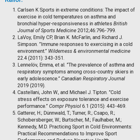
Carlsen K Sports in extreme conditions: The impact of
exercise in cold temperatures on asthma and
bronchial hyper-responsiveness in athletes
British
Journal of Sports Medicine
2012;46:796-799.
LaVoy, Emily CP, Brian K. McFarlin, and Richard J.
Simpson. ”Immune responses to exercising in a cold
environment.”
Wilderness & environmental medicine
22.4 (2011): 343-351.
Lennelöv, Emma, et al. ”The prevalence of asthma and
respiratory symptoms among cross-country skiers in
early adolescence.”
Canadian Respiratory Journal
2019 (2019).
Castellani, John W., and Michael J. Tipton. ”Cold
stress effects on exposure tolerance and exercise
performance.”
Compr Physiol
6.1 (2015): 443-469.
Gatterer, H.; Dünnwald, T.; Turner, R.; Csapo, R.;
Schobersberger, W.; Burtscher, M.; Faulhaber, M.;
Kennedy, M.D. Practicing Sport in Cold Environments:
Practical Recommendations to Improve Sport