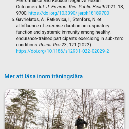
Performance and Reduce Negative Health
Outcomes.
Int. J. Environ. Res. Public Health
2021, 18,
9700.
https://doi.org/10.3390/ijerph18189700
Gavrielatos, A., Ratkevica, I., Stenfors, N. et
al.Influence of exercise duration on respiratory
function and systemic immunity among healthy,
endurance-trained participants exercising in sub-zero
conditions.
Respir Res
23, 121 (2022).
https://doi.org/10.1186/s12931-022-02029-2
Mer att läsa inom träningslära