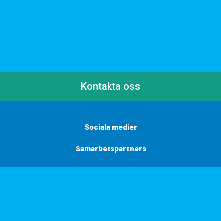
Kontakta oss
Sociala medier
Samarbetspartners
Här finns vi
Vill du få inbjudningar, tips och inspiration?
Anmäl dig till vårt nyhetsbrev