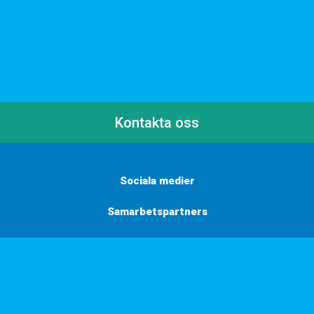
Kontakta oss
Sociala medier
Samarbetspartners
Här finns vi
Vill du få inbjudningar, tips och inspiration?
Anmäl dig till vårt nyhetsbrev