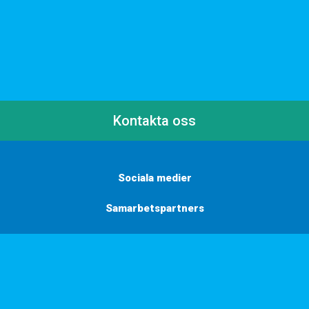
Kontakta oss
Sociala medier
Samarbetspartners
Här finns vi
Vill du få inbjudningar, tips och inspiration?
Anmäl dig till vårt nyhetsbrev