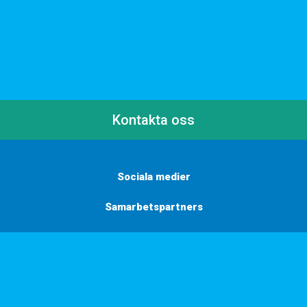
Kontakta oss
Sociala medier
Samarbetspartners
Här finns vi
Vill du få inbjudningar, tips och inspiration?
Anmäl dig till vårt nyhetsbrev