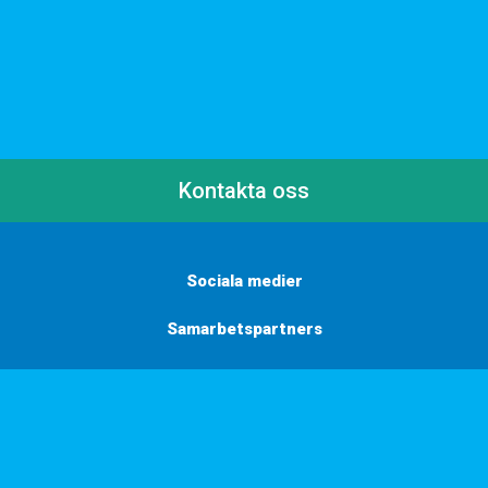
Kontakta oss
Sociala medier
Samarbetspartners
Här finns vi
Vill du få inbjudningar, tips och inspiration?
Anmäl dig till vårt nyhetsbrev