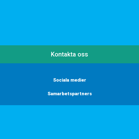
Kontakta oss
Sociala medier
Samarbetspartners
Här finns vi
Vill du få inbjudningar, tips och inspiration?
Anmäl dig till vårt nyhetsbrev