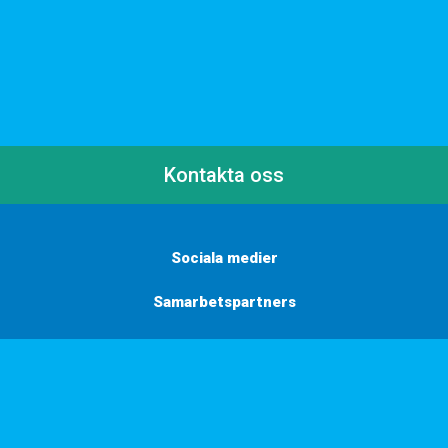
Kontakta oss
Sociala medier
Samarbetspartners
Här finns vi
Vill du få inbjudningar, tips och inspiration?
Anmäl dig till vårt nyhetsbrev