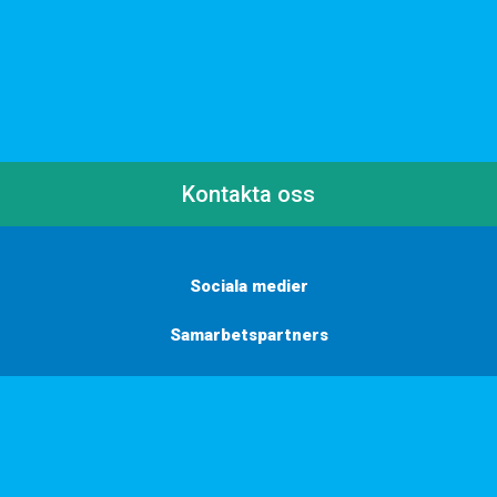
Kontakta oss
Sociala medier
Samarbetspartners
Här finns vi
Vill du få inbjudningar, tips och inspiration?
Anmäl dig till vårt nyhetsbrev