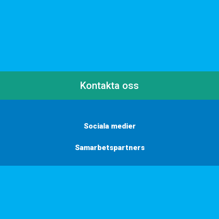
Kontakta oss
Sociala medier
Samarbetspartners
Här finns vi
Vill du få inbjudningar, tips och inspiration?
Anmäl dig till vårt nyhetsbrev