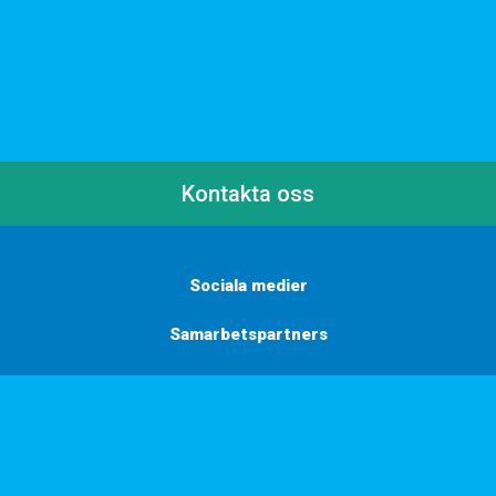
Kontakta oss
Sociala medier
Samarbetspartners
Här finns vi
Vill du få inbjudningar, tips och inspiration?
Anmäl dig till vårt nyhetsbrev