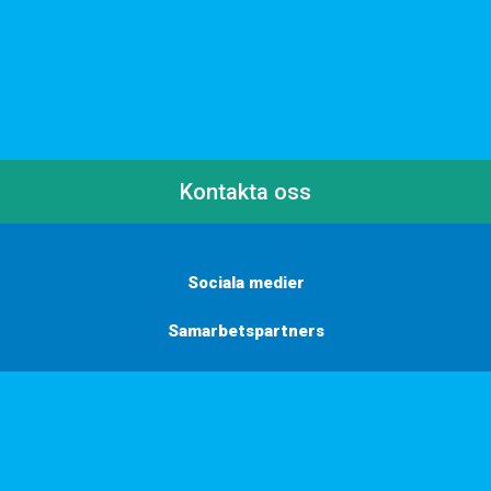
Kontakta oss
Sociala medier
Samarbetspartners
Här finns vi
Vill du få inbjudningar, tips och inspiration?
Anmäl dig till vårt nyhetsbrev