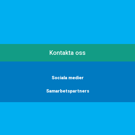
Kontakta oss
Sociala medier
Samarbetspartners
Här finns vi
Vill du få inbjudningar, tips och inspiration?
Anmäl dig till vårt nyhetsbrev