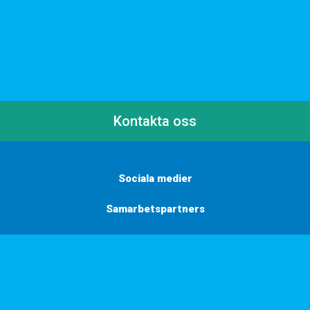
Kontakta oss
Sociala medier
Samarbetspartners
Här finns vi
Vill du få inbjudningar, tips och inspiration?
Anmäl dig till vårt nyhetsbrev