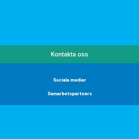
Kontakta oss
Sociala medier
Samarbetspartners
Här finns vi
Vill du få inbjudningar, tips och inspiration?
Anmäl dig till vårt nyhetsbrev