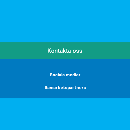
Kontakta oss
Sociala medier
Samarbetspartners
Här finns vi
Vill du få inbjudningar, tips och inspiration?
Anmäl dig till vårt nyhetsbrev