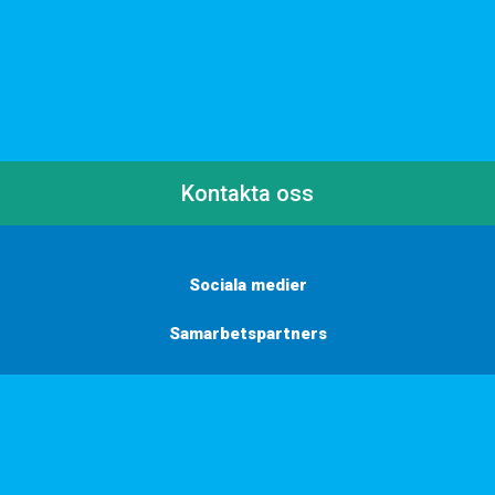
Kontakta oss
Sociala medier
Samarbetspartners
Här finns vi
Vill du få inbjudningar, tips och inspiration?
Anmäl dig till vårt nyhetsbrev