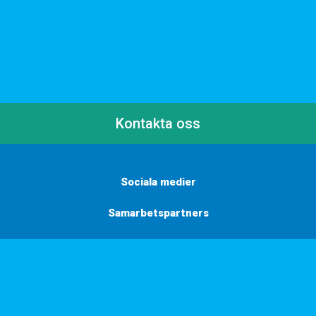
Kontakta oss
Sociala medier
Samarbetspartners
Här finns vi
Vill du få inbjudningar, tips och inspiration?
Anmäl dig till vårt nyhetsbrev