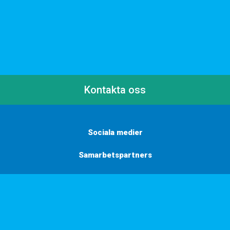
Kontakta oss
Sociala medier
Samarbetspartners
Här finns vi
Vill du få inbjudningar, tips och inspiration?
Anmäl dig till vårt nyhetsbrev