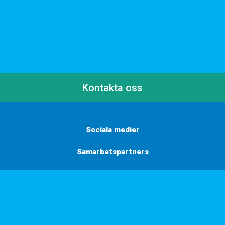
Kontakta oss
Sociala medier
Samarbetspartners
Här finns vi
Vill du få inbjudningar, tips och inspiration?
Anmäl dig till vårt nyhetsbrev