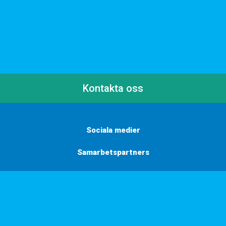
Kontakta oss
Sociala medier
Samarbetspartners
Här finns vi
Vill du få inbjudningar, tips och inspiration?
Anmäl dig till vårt nyhetsbrev