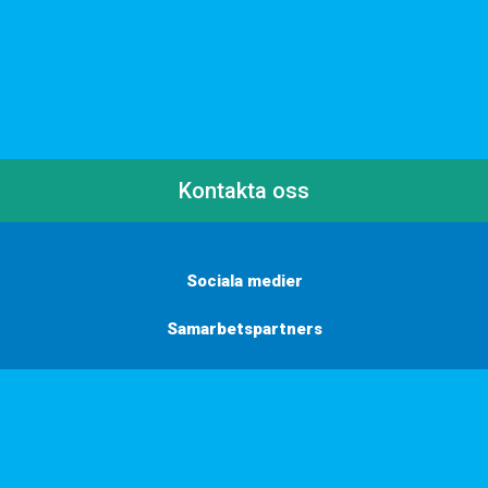
Kontakta oss
Sociala medier
Samarbetspartners
Här finns vi
Vill du få inbjudningar, tips och inspiration?
Anmäl dig till vårt nyhetsbrev