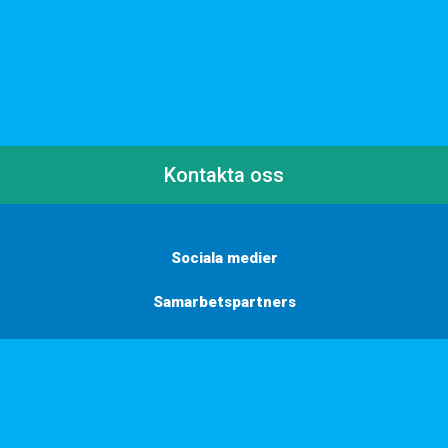
Kontakta oss
Sociala medier
Samarbetspartners
Här finns vi
Vill du få inbjudningar, tips och inspiration?
Anmäl dig till vårt nyhetsbrev