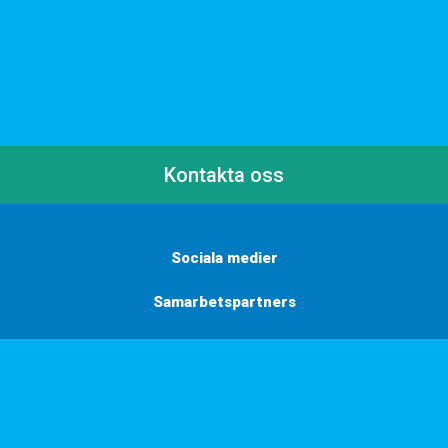
Kontakta oss
Sociala medier
Samarbetspartners
Här finns vi
Vill du få inbjudningar, tips och inspiration?
Anmäl dig till vårt nyhetsbrev