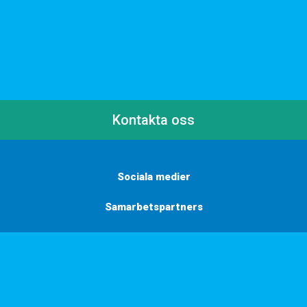
Kontakta oss
Sociala medier
Samarbetspartners
Här finns vi
Vill du få inbjudningar, tips och inspiration?
Anmäl dig till vårt nyhetsbrev