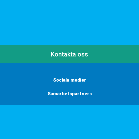
Kontakta oss
Sociala medier
Samarbetspartners
Här finns vi
Vill du få inbjudningar, tips och inspiration?
Anmäl dig till vårt nyhetsbrev