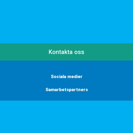
Kontakta oss
Sociala medier
Samarbetspartners
Här finns vi
Vill du få inbjudningar, tips och inspiration?
Anmäl dig till vårt nyhetsbrev