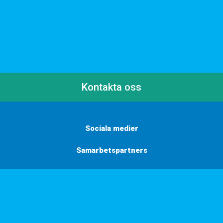
Kontakta oss
Sociala medier
Samarbetspartners
Här finns vi
Vill du få inbjudningar, tips och inspiration?
Anmäl dig till vårt nyhetsbrev