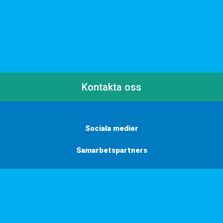
Kontakta oss
Sociala medier
Samarbetspartners
Här finns vi
Vill du få inbjudningar, tips och inspiration?
Anmäl dig till vårt nyhetsbrev