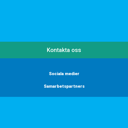
Kontakta oss
Sociala medier
Samarbetspartners
Här finns vi
Vill du få inbjudningar, tips och inspiration?
Anmäl dig till vårt nyhetsbrev