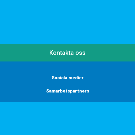
Kontakta oss
Sociala medier
Samarbetspartners
Här finns vi
Vill du få inbjudningar, tips och inspiration?
Anmäl dig till vårt nyhetsbrev