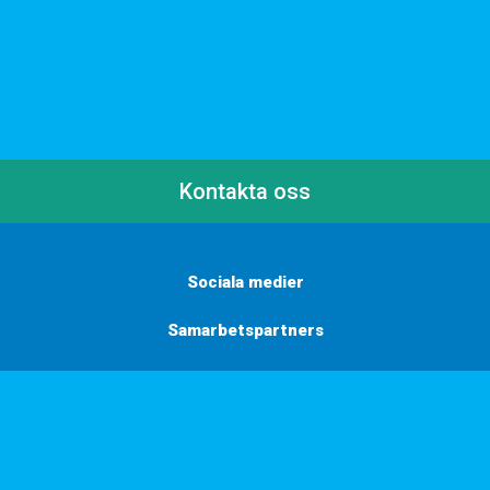
Kontakta oss
Sociala medier
Samarbetspartners
Här finns vi
Vill du få inbjudningar, tips och inspiration?
Anmäl dig till vårt nyhetsbrev