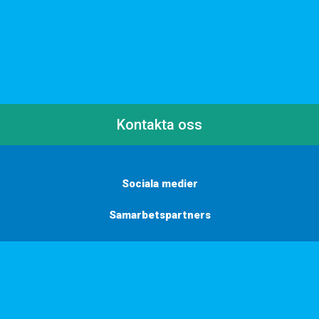
Kontakta oss
Sociala medier
Samarbetspartners
Här finns vi
Vill du få inbjudningar, tips och inspiration?
Anmäl dig till vårt nyhetsbrev