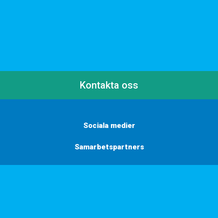
Kontakta oss
Sociala medier
Samarbetspartners
Här finns vi
Vill du få inbjudningar, tips och inspiration?
Anmäl dig till vårt nyhetsbrev