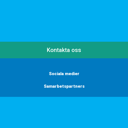
Kontakta oss
Sociala medier
Samarbetspartners
Här finns vi
Vill du få inbjudningar, tips och inspiration?
Anmäl dig till vårt nyhetsbrev