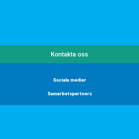
Kontakta oss
Sociala medier
Samarbetspartners
Här finns vi
Vill du få inbjudningar, tips och inspiration?
Anmäl dig till vårt nyhetsbrev