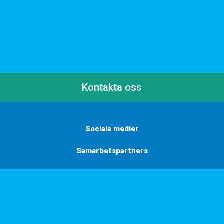
Kontakta oss
Sociala medier
Samarbetspartners
Här finns vi
Vill du få inbjudningar, tips och inspiration?
Anmäl dig till vårt nyhetsbrev