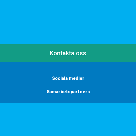
Kontakta oss
Sociala medier
Samarbetspartners
Här finns vi
Vill du få inbjudningar, tips och inspiration?
Anmäl dig till vårt nyhetsbrev