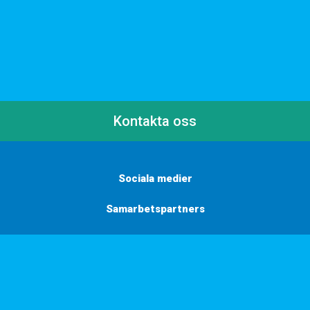
Kontakta oss
Sociala medier
Samarbetspartners
Här finns vi
Vill du få inbjudningar, tips och inspiration?
Anmäl dig till vårt nyhetsbrev