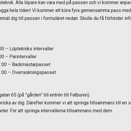
pteknik. Alla löpare kan vara med på passen och vi kommer anpa
 jogga hela tiden! Vi kommer att köra fyra gemensamma pass me
Anmäl dig till passen i formuläret nedan. Skulle du få förhinder i
0 – Löptekniks intervaller
0 – Parintervaller
2:00 – Backmästarpasset
2:00 – Överraskningspasset
n 65 (på ”gården” till entrén till Fatburen).
pricka av dig. Därefter kommer vi att springa tillsammans till en 
ter. För att springa intervallerna tillsammans med dem.