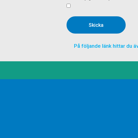
Skicka
På följande länk hittar du 