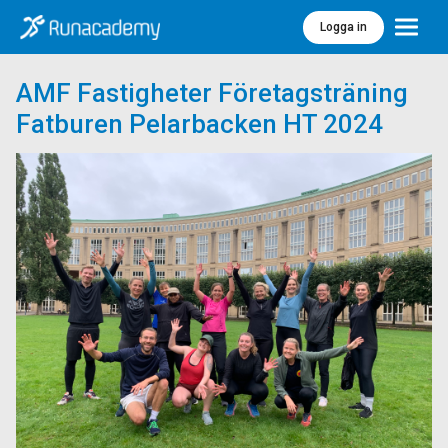
Logga in
Meny
AMF Fastigheter Företagsträning
Fatburen Pelarbacken HT 2024