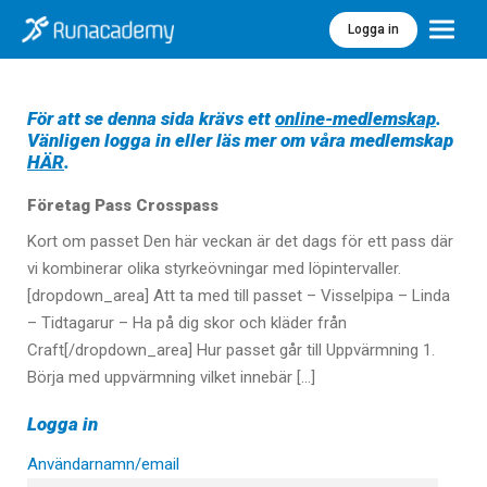
Logga in
Meny
För att se denna sida krävs ett
online-medlemskap
.
Vänligen logga in eller läs mer om våra medlemskap
HÄR
.
Företag Pass Crosspass
Kort om passet Den här veckan är det dags för ett pass där
vi kombinerar olika styrkeövningar med löpintervaller.
[dropdown_area] Att ta med till passet – Visselpipa – Linda
– Tidtagarur – Ha på dig skor och kläder från
Craft[/dropdown_area] Hur passet går till Uppvärmning 1.
Börja med uppvärmning vilket innebär […]
Logga in
Användarnamn/email