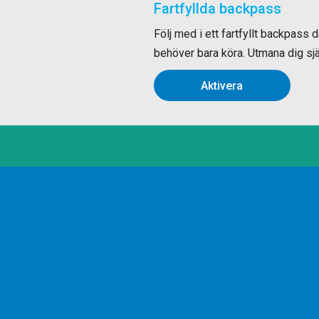
Fartfyllda backpass
Följ med i ett fartfyllt backpass 
behöver bara köra. Utmana dig sjä
Aktivera