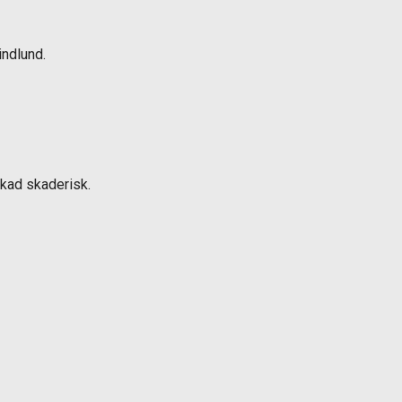
indlund.
skad skaderisk.