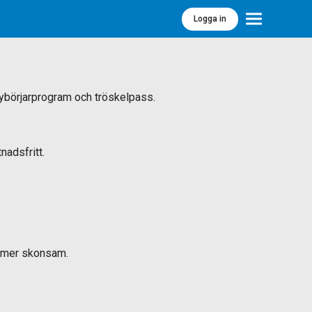
Logga in
Meny
, nybörjarprogram och tröskelpass.
nadsfritt.
ch mer skonsam.