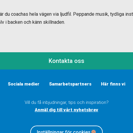
där du coachas hela vägen via ljudfil. Peppande musik, tydliga inst
lv i backen och känn skillnaden.
Kontakta oss
Sociala medier
Samarbetspartners
Här finns vi
Vill du få inbjudningar, tips och inspiration?
Anmäl dig till vårt nyhetsbrev
Inställningar för cookies