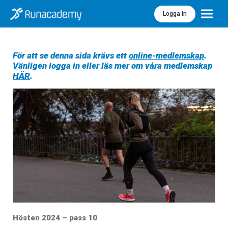
Logga in
Meny
För att se denna sida krävs ett
online-medlemskap
.
Vänligen logga in eller läs mer om våra medlemskap
HÄR
.
Hösten 2024 – pass 10