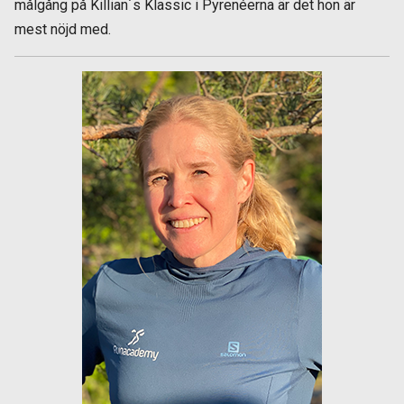
målgång på Killian´s Klassic i Pyrenéerna är det hon är
mest nöjd med.